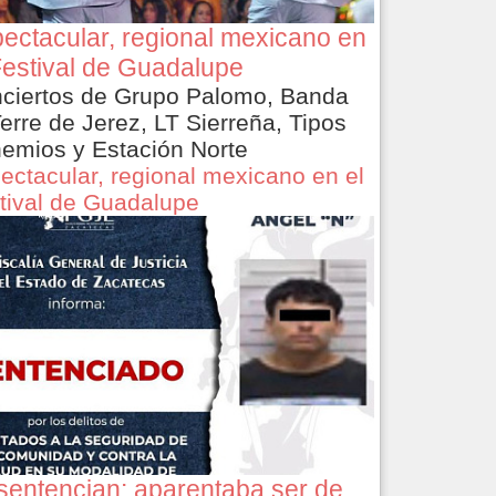
ectacular, regional mexicano en
Festival de Guadalupe
ciertos de Grupo Palomo, Banda
Terre de Jerez, LT Sierreña, Tipos
emios y Estación Norte
ectacular, regional mexicano en el
tival de Guadalupe
sentencian: aparentaba ser de