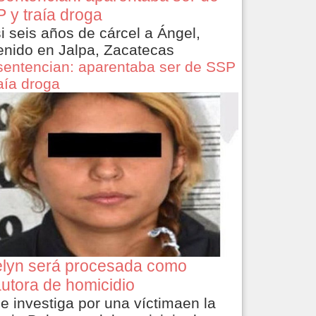
 y traía droga
i seis años de cárcel a Ángel,
enido en Jalpa, Zacatecas
sentencian: aparentaba ser de SSP
raía droga
lyn será procesada como
utora de homicidio
le investiga por una víctimaen la