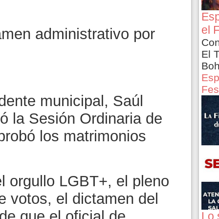
Esp
el 
tamen administrativo por
Con
El 
Boh
Esp
Fes
idente municipal, Saúl
ó la Sesión Ordinaria de
aprobó los matrimonios
l orgullo LGBT+, el pleno
e votos, el dictamen del
de que el oficial de
Lo 