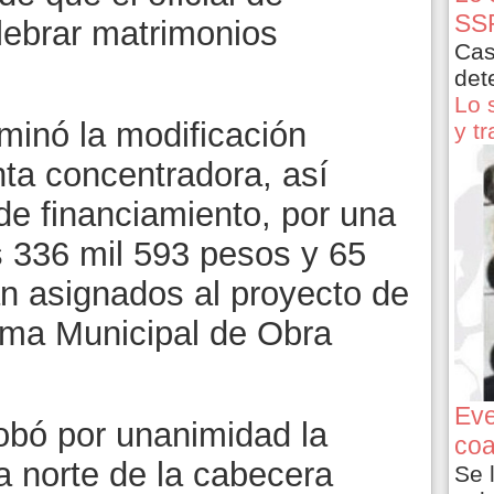
SSP
lebrar matrimonios
Cas
det
Lo 
rminó la modificación
y t
nta concentradora, así
de financiamiento, por una
s 336 mil 593 pesos y 65
n asignados al proyecto de
ama Municipal de Obra
Eve
obó por unanimidad la
coa
a norte de la cabecera
Se 