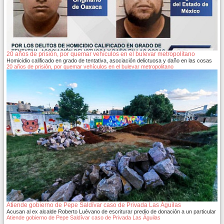
20 años de prisión, por quemar vehículos en el bulevar metropolitano
Homicidio calificado en grado de tentativa, asociación delictuosa y daño en las cosas
20 años de prisión, por quemar vehículos en el bulevar metropolitano
Atiende gobierno de Pepe Saldívar caso de Privada Las Águilas
Acusan al ex alcalde Roberto Luévano de escriturar predio de donación a un particular
Atiende gobierno de Pepe Saldívar caso de Privada Las Águilas