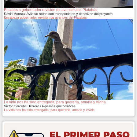
Encabeza gobernador revisión de avances del Platabús
David Monreal Ávila se reúne con transportistas y directivos del proyecto
Encabeza gobernador revisión de avances del Platabús
La vida nos ha sido entregada; para quererla, amarla y vivirla
Víctor Corcoba Herrero / Algo más que palabras
La vida nos ha sido entregada; para quererla, amarla y vivirla