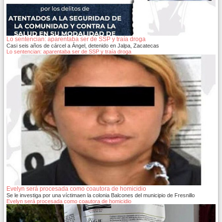
Lo sentencian: aparentaba ser de SSP y traía droga
Casi seis años de cárcel a Ángel, detenido en Jalpa, Zacatecas
Lo sentencian: aparentaba ser de SSP y traía droga
Evelyn será procesada como coautora de homicidio
Se le investiga por una víctimaen la colonia Balcones del municipio de Fresnillo
Evelyn será procesada como coautora de homicidio