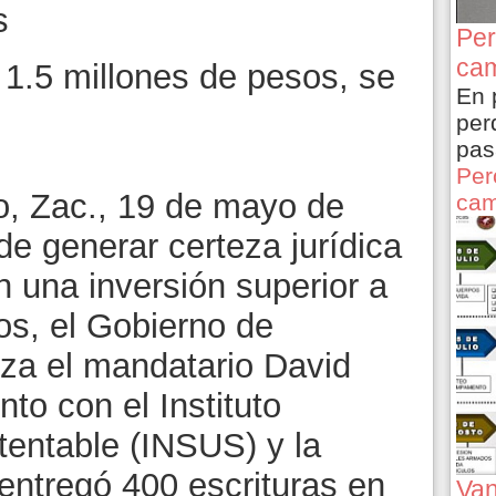
s
Per
cam
 1.5 millones de pesos, se
En 
per
pas
Per
llo, Zac., 19 de mayo de
cam
de generar certeza jurídica
on una inversión superior a
os, el Gobierno de
za el mandatario David
to con el Instituto
tentable (INSUS) y la
entregó 400 escrituras en
Van