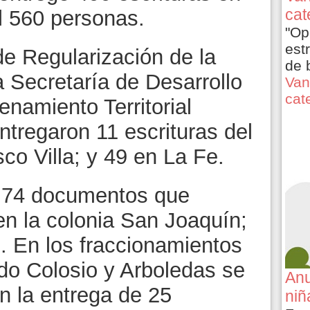
cat
l 560 personas.
"Op
est
de Regularización de la
de 
la Secretaría de Desarrollo
Van
cat
namiento Territorial
tregaron 11 escrituras del
co Villa; y 49 en La Fe.
 74 documentos que
en la colonia San Joaquín;
o. En los fraccionamientos
ldo Colosio y Arboledas se
Anu
n la entrega de 25
niñ