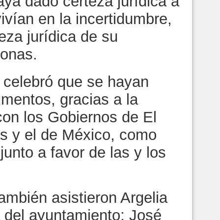
aya dado certeza jurídica a
vivían en la incertidumbre,
eza jurídica de su
sonas.
l celebró que se hayan
mentos, gracias a la
con los Gobiernos de El
as y el de México, como
junto a favor de las y los
también asistieron Argelia
 del ayuntamiento; José