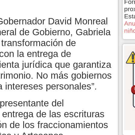
For
pro
Est
 Gobernador David Monreal
Anu
neral de Gobierno, Gabriela
niñ
 transformación de
con la entrega de
ienta jurídica que garantiza
trimonio. No más gobiernos
 intereses personales”.
epresentante del
 entrega de las escrituras
ón de los fraccionamientos