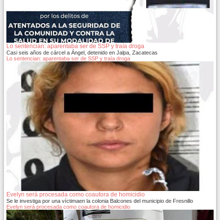
Lo sentencian: aparentaba ser de SSP y traía droga
Casi seis años de cárcel a Ángel, detenido en Jalpa, Zacatecas
Lo sentencian: aparentaba ser de SSP y traía droga
Evelyn será procesada como coautora de homicidio
Se le investiga por una víctimaen la colonia Balcones del municipio de Fresnillo
Evelyn será procesada como coautora de homicidio