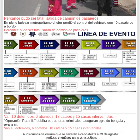
Percance pudo ser fatal; salida de camión de pasajeros
En pleno bulevar metropolitamo chofer perdió el control del vehículo con 40 pasajeros
a bordo
Percance pudo ser fatal; salida de camión de pasajeros
Van 16 detenidos, 6 abatidos, 18 cateos y 15 casas intervenidas
"Operación Rastrillo" debilita estructuras criminales; aseguran tigre de bengala y
avanzan…
Van 16 detenidos, 6 abatidos, 18 cateos y 15 casas intervenidas