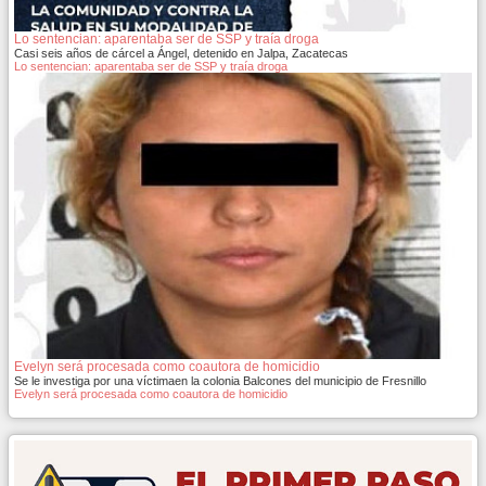
Lo sentencian: aparentaba ser de SSP y traía droga
Casi seis años de cárcel a Ángel, detenido en Jalpa, Zacatecas
Lo sentencian: aparentaba ser de SSP y traía droga
Evelyn será procesada como coautora de homicidio
Se le investiga por una víctimaen la colonia Balcones del municipio de Fresnillo
Evelyn será procesada como coautora de homicidio