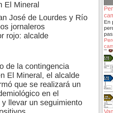
 El Mineral
Per
cam
n José de Lourdes y Río
En 
los jornaleros
per
pas
r rojo: alcalde
Per
cam
do de la contingencia
n El Mineral, el alcalde
rmó que se realizará un
demiológico en el
 y llevar un seguimiento
ositivos.
Van