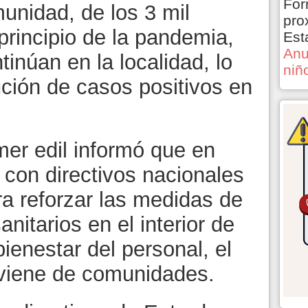
For
munidad, de los 3 mil
pro
principio de la pandemia,
Est
Anu
inúan en la localidad, lo
niñ
ución de casos positivos en
mer edil informó que en
 con directivos nacionales
ra reforzar las medidas de
anitarios en el interior de
bienestar del personal, el
oviene de comunidades.