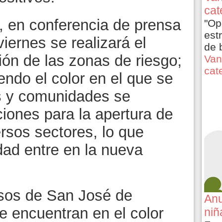
cat
, en conferencia de prensa
"Op
est
viernes se realizará el
de 
ción de las zonas de riesgo;
Van
cat
ndo el color en el que se
s y comunidades se
iones para la apertura de
rsos sectores, lo que
dad entre en la nueva
asos de San José de
Anu
e encuentran en el color
niñ