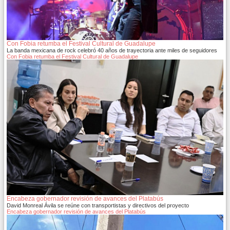
Con Fobia retumba el Festival Cultural de Guadalupe
La banda mexicana de rock celebró 40 años de trayectoria ante miles de seguidores
Con Fobia retumba el Festival Cultural de Guadalupe
Encabeza gobernador revisión de avances del Platabús
David Monreal Ávila se reúne con transportistas y directivos del proyecto
Encabeza gobernador revisión de avances del Platabús