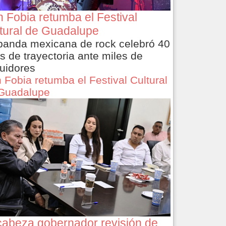
 Fobia retumba el Festival
tural de Guadalupe
banda mexicana de rock celebró 40
s de trayectoria ante miles de
uidores
 Fobia retumba el Festival Cultural
Guadalupe
abeza gobernador revisión de