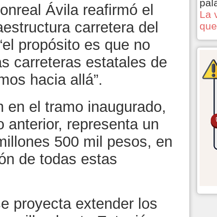
pal
nreal Ávila reafirmó el
La 
estructura carretera del
que
 “el propósito es que no
as carreteras estatales de
mos hacia allá”.
n en el tramo inaugurado,
 anterior, representa un
millones 500 mil pesos, en
ión de todas estas
e proyecta extender los