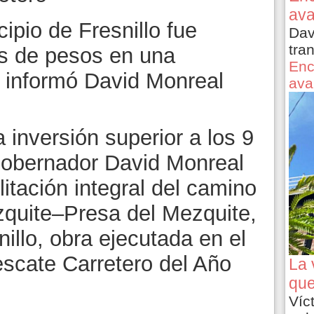
ava
ipio de Fresnillo fue
Dav
tra
es de pesos en una
Enc
 informó David Monreal
ava
 inversión superior a los 9
Gobernador David Monreal
litación integral del camino
quite–Presa del Mezquite,
nillo, obra ejecutada en el
scate Carretero del Año
La 
que
Víc