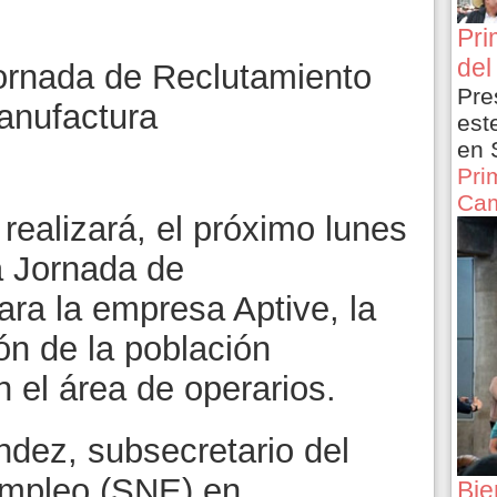
Pri
del
ornada de Reclutamiento
Pre
manufactura
est
en 
Pri
Cam
realizará, el próximo lunes
a Jornada de
ara la empresa Aptive, la
ón de la población
n el área de operarios.
ndez, subsecretario del
Empleo (SNE) en
Bie