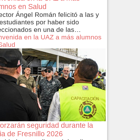
mnos en Salud
rector Ángel Román felicitó a las y
 estudiantes por haber sido
eccionados en una de las…
nvenida en la UAZ a más alumnos
Salud
orzarán seguridad durante la
ia de Fresnillo 2026