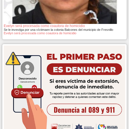
Evelyn será procesada como coautora de homicidio
Se le investiga por una víctimaen la colonia Balcones del municipio de Fresnillo
Evelyn será procesada como coautora de homicidio