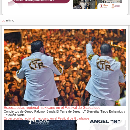
Lo
último
Espectacular, regional mexicano en el Festival de Guadalupe
Conciertos de Grupo Palomo, Banda El Terre de Jerez, LT Sierreña, Tipos Bohemios y
Estación Norte
Espectacular, regional mexicano en el Festival de Guadalupe