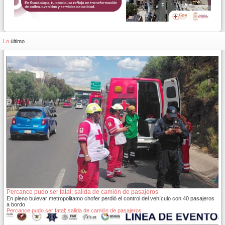
Lo
último
Percance pudo ser fatal; salida de camión de pasajeros
En pleno bulevar metropolitamo chofer perdió el control del vehículo con 40 pasajeros
a bordo
Percance pudo ser fatal; salida de camión de pasajeros