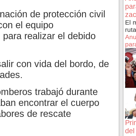
par
ación de protección civil
zac
El 
on el equipo
rut
para realizar el debido
Anu
par
lir con vida del bordo, de
dades.
mberos trabajó durante
ban encontrar el cuerpo
abores de rescate
Pri
del