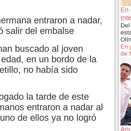
En 
Int
 hermana entraron a nadar,
Del
ó salir del embalse
est
Olí
En 
han buscado al joven
de 
 edad, en un bordo de la
illo, no había sido
ogado la tarde de este
manos entraron a nadar al
uno de ellos ya no logró
Anu