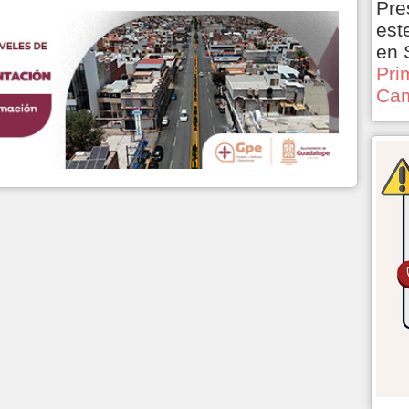
Pre
est
en 
Pri
Cam