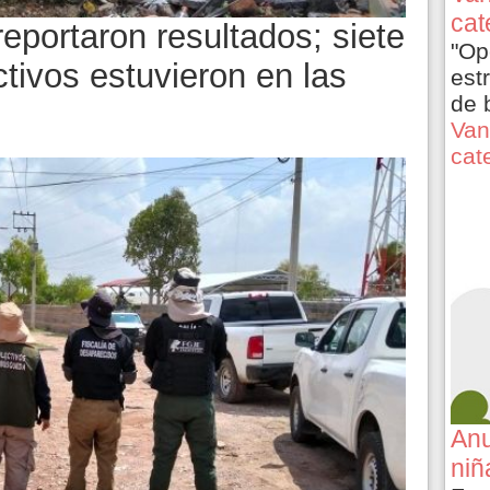
cat
eportaron resultados; siete
"Op
tivos estuvieron en las
est
de 
Van
cat
Anu
niñ