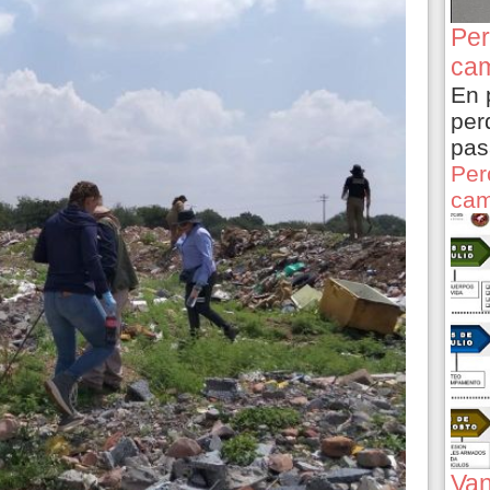
Per
cam
En 
per
pas
Per
cam
Van