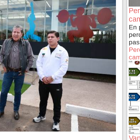
Per
cam
En 
per
pas
Per
cam
Van