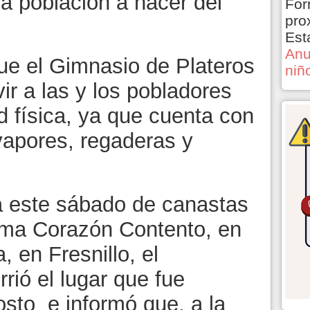
la población a hacer del
For
pro
Est
Anu
que el Gimnasio de Plateros
niñ
ir a las y los pobladores
d física, ya que cuenta con
 vapores, regaderas y
a este sábado de canastas
ama Corazón Contento, en
 en Fresnillo, el
rió el lugar que fue
osto e informó que, a la