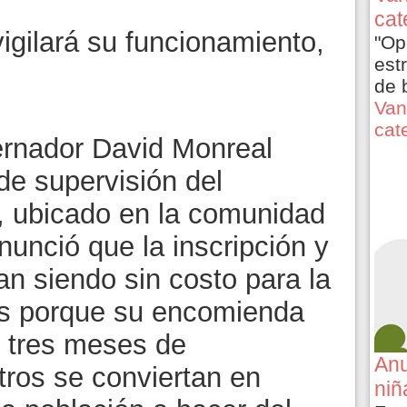
cat
igilará su funcionamiento,
"Op
est
de 
Van
cat
bernador David Monreal
 de supervisión del
, ubicado en la comunidad
unció que la inscripción y
n siendo sin costo para la
ios porque su encomienda
s tres meses de
Anu
tros se conviertan en
niñ