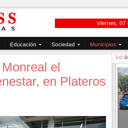
Viernes, 07
Educación
Sociedad
Municipios
Lo
ú
 Monreal el
nestar, en Plateros