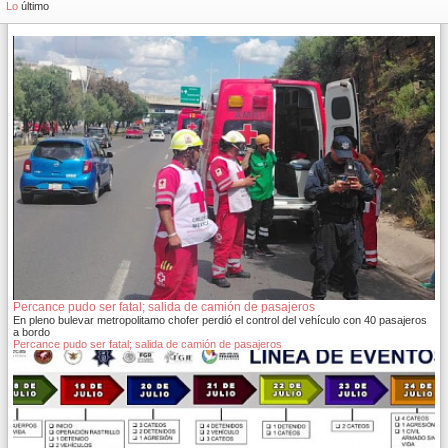
Lo
último
Percance pudo ser fatal; salida de camión de pasajeros
En pleno bulevar metropolitamo chofer perdió el control del vehículo con 40 pasajeros
a bordo
Percance pudo ser fatal; salida de camión de pasajeros