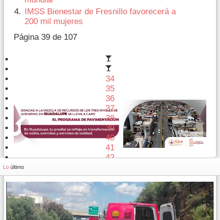
IMSS Bienestar de Fresnillo favorecerá a
200 mil mujeres
Página 39 de 107
34
35
36
37
38
39
40
41
42
43
Lo
último