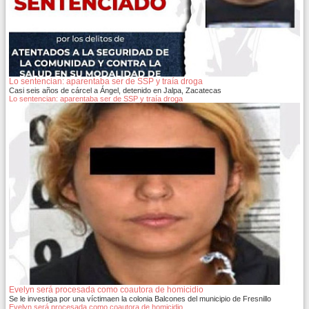
Lo sentencian: aparentaba ser de SSP y traía droga
Casi seis años de cárcel a Ángel, detenido en Jalpa, Zacatecas
Lo sentencian: aparentaba ser de SSP y traía droga
Evelyn será procesada como coautora de homicidio
Se le investiga por una víctimaen la colonia Balcones del municipio de Fresnillo
Evelyn será procesada como coautora de homicidio