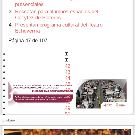
presenciales
Rescatan para alumnos espacios del
Cecytez de Plateros
Presentan programa cultural del Teatro
Echeverría
Página 47 de 107
42
43
44
45
46
47
48
49
50
51
Lo
último