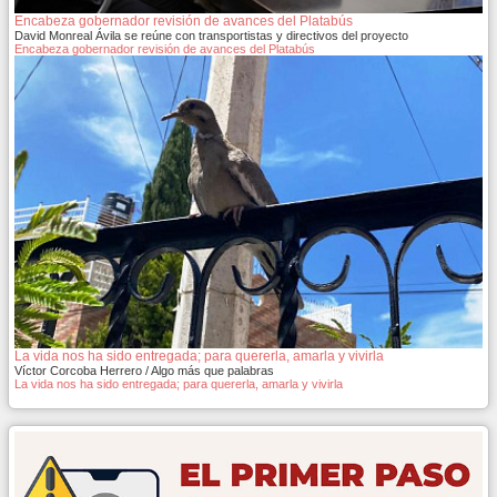
Encabeza gobernador revisión de avances del Platabús
David Monreal Ávila se reúne con transportistas y directivos del proyecto
Encabeza gobernador revisión de avances del Platabús
La vida nos ha sido entregada; para quererla, amarla y vivirla
Víctor Corcoba Herrero / Algo más que palabras
La vida nos ha sido entregada; para quererla, amarla y vivirla