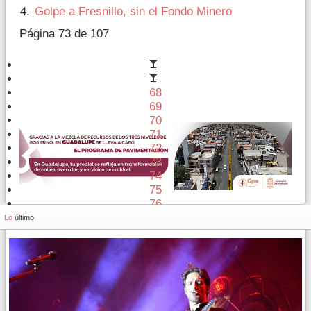
Golpe a Fresnillo, sin el Fondo Minero
Página 73 de 107
68
69
70
71
72
73
74
75
76
77
Lo
último