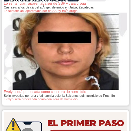
Lo sentencian: aparentaba ser de SSP y traía droga
Casi seis años de cárcel a Ángel, detenido en Jalpa, Zacatecas
Lo sentencian: aparentaba ser de SSP y traía droga
Evelyn será procesada como coautora de homicidio
Se le investiga por una víctimaen la colonia Balcones del municipio de Fresnillo
Evelyn será procesada como coautora de homicidio