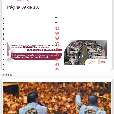
Página 89 de 107
84
85
86
87
88
89
90
91
92
93
Lo
último