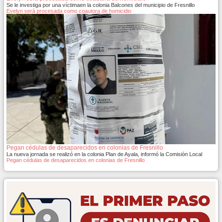
Se le investiga por una víctimaen la colonia Balcones del municipio de Fresnillo
Evelyn será procesada como coautora de homicidio
Pegan cédulas de desaparecidos en colonias de Fresnillo
La nueva jornada se realizó en la colonia Plan de Ayala, informó la Comisión Local
Pegan cédulas de desaparecidos en colonias de Fresnillo