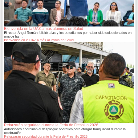
Bienvenida en la UAZ a más alumnos en Salud
El rector Ángel Román felicitó a las y los estudiantes por haber sido seleccionados en
una de las…
Bienvenida en la UAZ a más alumnos en Salud
Reforzarán seguridad durante la Feria de Fresnillo 2026
Autoridades coordinan el despliegue operativo para otorgar tranquilidad durante la
celebración
Reforzarán seguridad durante la Feria de Fresnillo 2026