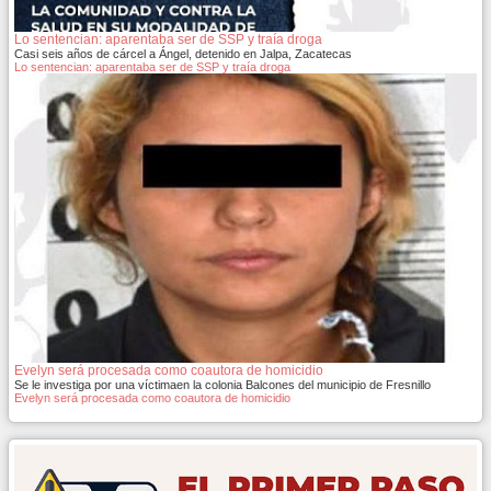
Lo sentencian: aparentaba ser de SSP y traía droga
Casi seis años de cárcel a Ángel, detenido en Jalpa, Zacatecas
Lo sentencian: aparentaba ser de SSP y traía droga
Evelyn será procesada como coautora de homicidio
Se le investiga por una víctimaen la colonia Balcones del municipio de Fresnillo
Evelyn será procesada como coautora de homicidio