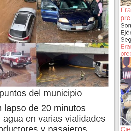
Era
pre
Som
Ejé
Seg
Era
pre
puntos del municipio
 lapso de 20 minutos
e agua en varias vialidades
onductores y pasajeros
Cie