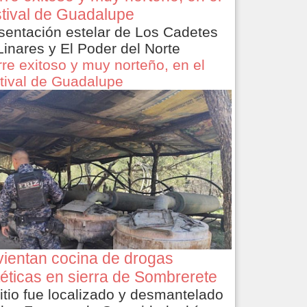
tival de Guadalupe
sentación estelar de Los Cadetes
Linares y El Poder del Norte
rre exitoso y muy norteño, en el
tival de Guadalupe
ientan cocina de drogas
téticas en sierra de Sombrerete
sitio fue localizado y desmantelado