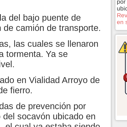
por
ubi
Rev
la del bajo puente de
en 
n de camión de transporte.
as, las cuales se llenaron
la tormenta. Ya se
vel.
do en Vialidad Arroyo de
e fierro.
das de prevención por
 del socavón ubicado en
, el cual ya estaba siendo