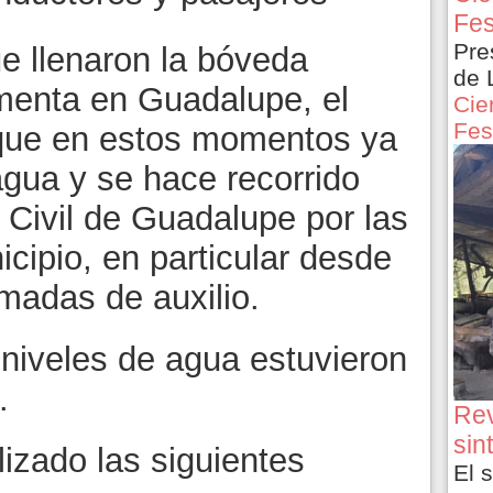
Fes
Pre
ue llenaron la bóveda
de 
omenta en Guadalupe, el
Cie
Fes
que en estos momentos ya
agua y se hace recorrido
 Civil de Guadalupe por las
cipio, en particular desde
madas de auxilio.
 niveles de agua estuvieron
.
Rev
sin
izado las siguientes
El 