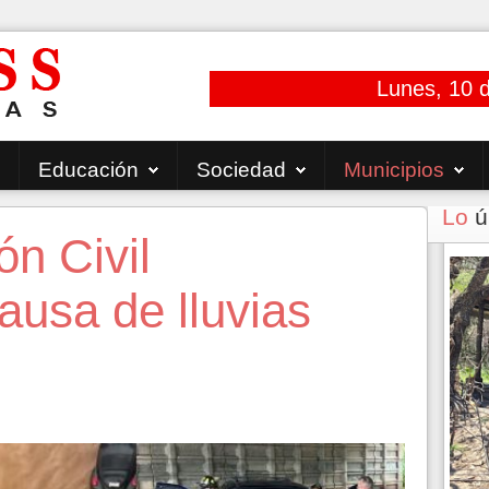
Lunes, 10 
Educación
Sociedad
Municipios
Lo
ú
ón Civil
ausa de lluvias