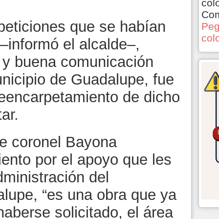
col
Com
 peticiones que se habían
Peg
col
–informó el alcalde–,
d y buena comunicación
unicipio de Guadalupe, fue
 reencarpetamiento de dicho
tar.
nte coronel Bayona
ento por el apoyo que les
dministración del
lupe, “es una obra que ya
aberse solicitado, el área