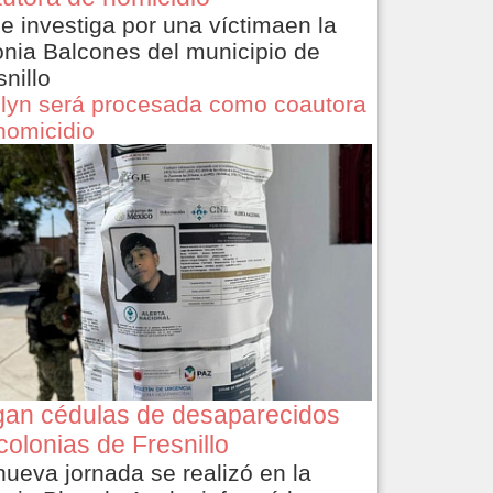
le investiga por una víctimaen la
onia Balcones del municipio de
snillo
lyn será procesada como coautora
homicidio
an cédulas de desaparecidos
colonias de Fresnillo
nueva jornada se realizó en la