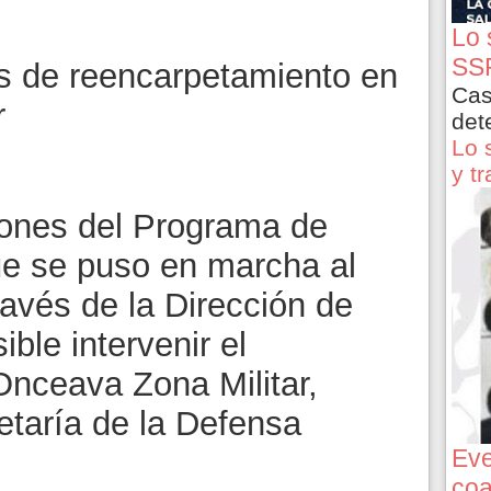
Lo 
SSP
as de reencarpetamiento en
Cas
r
det
Lo 
y t
iones del Programa de
e se puso en marcha al
ravés de la Dirección de
ble intervenir el
Onceava Zona Militar,
etaría de la Defensa
Eve
coa