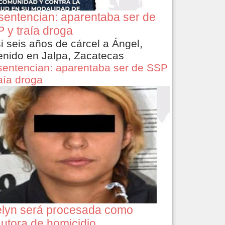
sentencian: aparentaba ser de
 y traía droga
i seis años de cárcel a Ángel,
enido en Jalpa, Zacatecas
sentencian: aparentaba ser de SSP
raía droga
lyn será procesada como
utora de homicidio