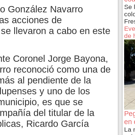
Se 
io González Navarro
col
 las acciones de
Fre
Eve
se llevaron a cabo en este
de 
te Coronel Jorge Bayona,
rro reconoció como una de
más al pendiente de la
lupenses y uno de los
 municipio, es que se
mpañía del titular de la
Peg
en 
licas, Ricardo García
La 