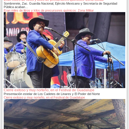
Sombrerete, Zac. Guardia Nacional, Ejército Mexicano y Secretaría de Seguridad
Pública acaban…
Eran miles de litros y kilos de precursores químicos: Zona Militar
Cierre exitoso y muy norteño, en el Festival de Guadalupe
Presentación estelar de Los Cadetes de Linares y El Poder del Norte
Cierre exitoso y muy norteño, en el Festival de Guadalupe