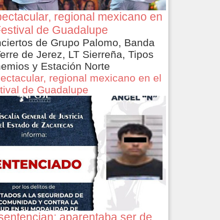
ectacular, regional mexicano en
Festival de Guadalupe
ciertos de Grupo Palomo, Banda
Terre de Jerez, LT Sierreña, Tipos
emios y Estación Norte
ectacular, regional mexicano en el
tival de Guadalupe
sentencian: aparentaba ser de