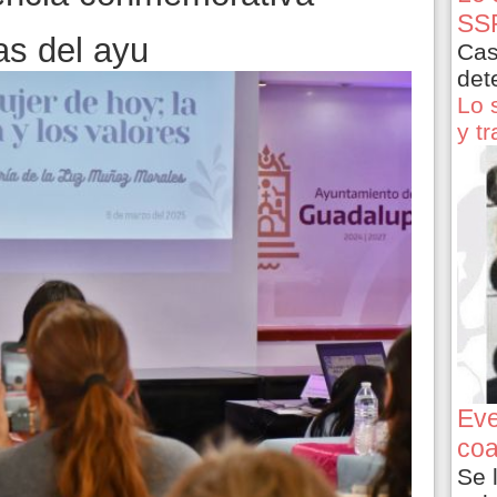
SSP
as del ayu
Cas
det
Lo 
y t
Eve
coa
Se 