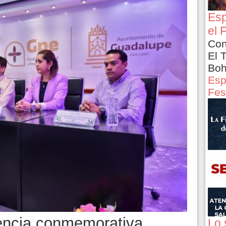
Esp
el 
Con
El 
Boh
Esp
Fes
rencia conmemorativa
Lo 