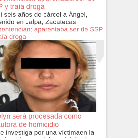
 y traía droga
i seis años de cárcel a Ángel,
enido en Jalpa, Zacatecas
sentencian: aparentaba ser de SSP
raía droga
lyn será procesada como
utora de homicidio
le investiga por una víctimaen la