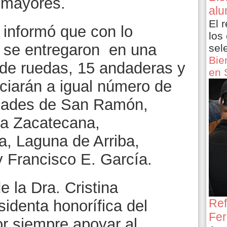
 mayores.
alu
El 
 informó que con lo
los
s se entregaron en una
sel
Bie
s de ruedas, 15 andaderas y
en 
ciarán a igual número de
idades de San Ramón,
a Zacatecana,
a, Laguna de Arriba,
 Francisco E. García.
e la Dra. Cristina
Ref
sidenta honorífica del
Fer
or siempre apoyar al