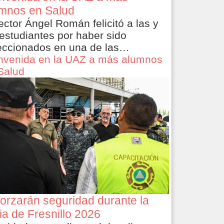
mnos en Salud
rector Ángel Román felicitó a las y
 estudiantes por haber sido
eccionados en una de las…
nvenida en la UAZ a más alumnos
Salud
orzarán seguridad durante la
ia de Fresnillo 2026