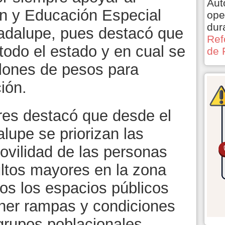
Aut
ón y Educación Especial
ope
dur
dalupe, pues destacó que
Ref
todo el estado y en cual se
de 
llones de pesos para
ión.
res destacó que desde el
upe se priorizan las
movilidad de las personas
ltos mayores en la zona
os los espacios públicos
ener rampas y condiciones
rupos poblacionales.