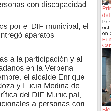
ersonas con discapacidad
Pri
del
Pre
s por el DIF municipal, el
est
en 
ntregó aparatos
Pri
Cam
s a la participación y al
dadanos en la Verbena
embre, el alcalde Enrique
oza y Lucía Medina de
rífica del DIF Municipal,
ncionales a personas con
Bie