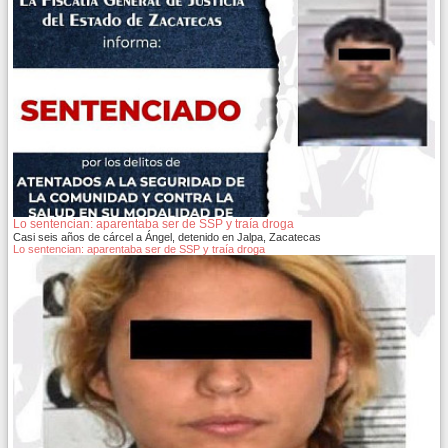
Lo sentencian: aparentaba ser de SSP y traía droga
Casi seis años de cárcel a Ángel, detenido en Jalpa, Zacatecas
Lo sentencian: aparentaba ser de SSP y traía droga