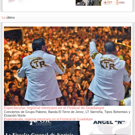
Lo
último
Espectacular, regional mexicano en el Festival de Guadalupe
Conciertos de Grupo Palomo, Banda El Terre de Jerez, LT Sierreña, Tipos Bohemios y
Estación Norte
Espectacular, regional mexicano en el Festival de Guadalupe