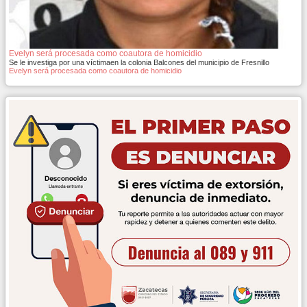
Evelyn será procesada como coautora de homicidio
Se le investiga por una víctimaen la colonia Balcones del municipio de Fresnillo
Evelyn será procesada como coautora de homicidio