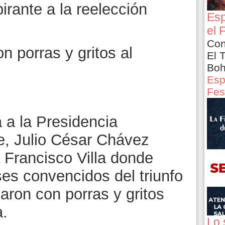
pirante a la reelección
Esp
el 
Con
n porras y gritos al
El 
Boh
Esp
Fes
 a la Presidencia
e, Julio César Chávez
ia Francisco Villa donde
es convencidos del triunfo
paron con porras y gritos
a.
Lo 