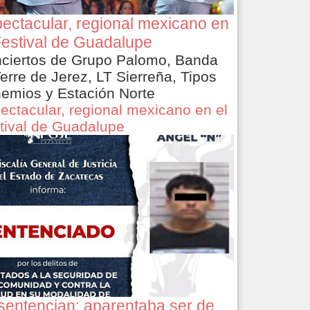
ectacular, regional mexicano en
Festival de Guadalupe
ciertos de Grupo Palomo, Banda
Terre de Jerez, LT Sierreña, Tipos
emios y Estación Norte
ectacular, regional mexicano en el
tival de Guadalupe
sentencian: aparentaba ser de