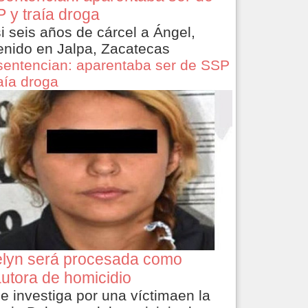
 y traía droga
i seis años de cárcel a Ángel,
enido en Jalpa, Zacatecas
sentencian: aparentaba ser de SSP
raía droga
lyn será procesada como
utora de homicidio
le investiga por una víctimaen la