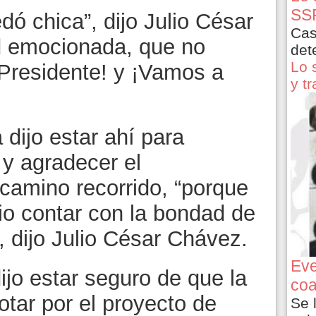
SSP
ó chica”, dijo Julio César
Cas
d emocionada, que no
det
Lo 
o Presidente! y ¡Vamos a
y t
dijo estar ahí para
y agradecer el
amino recorrido, “porque
io contar con la bondad de
, dijo Julio César Chávez.
Eve
jo estar seguro de que la
coa
otar por el proyecto de
Se 