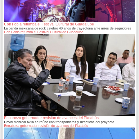
Con Fobia retumba el Festival Cultural de Guadalupe
La banda mexicana de rock celebró 40 años de trayectoria ante miles de seguidores
Con Fobia retumba el Festival Cultural de Guadalupe
Encabeza gobernador revisión de avances del Platabús
David Monreal Ávila se reúne con transportistas y directivos del proyecto
Encabeza gobernador revisión de avances del Platabús