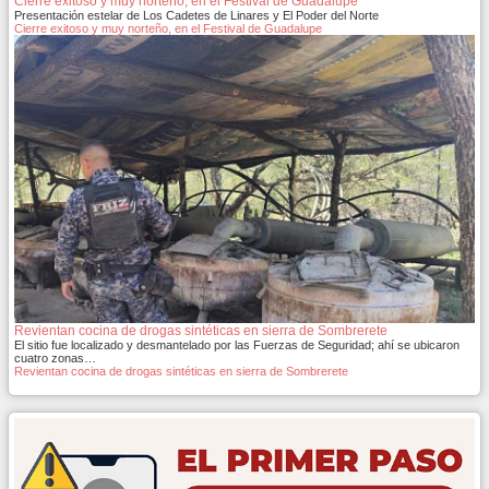
Cierre exitoso y muy norteño, en el Festival de Guadalupe
Presentación estelar de Los Cadetes de Linares y El Poder del Norte
Cierre exitoso y muy norteño, en el Festival de Guadalupe
Revientan cocina de drogas sintéticas en sierra de Sombrerete
El sitio fue localizado y desmantelado por las Fuerzas de Seguridad; ahí se ubicaron
cuatro zonas…
Revientan cocina de drogas sintéticas en sierra de Sombrerete