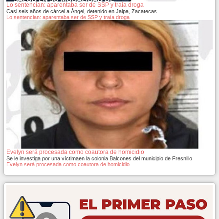
Lo sentencian: aparentaba ser de SSP y traía droga
Casi seis años de cárcel a Ángel, detenido en Jalpa, Zacatecas
Lo sentencian: aparentaba ser de SSP y traía droga
Evelyn será procesada como coautora de homicidio
Se le investiga por una víctimaen la colonia Balcones del municipio de Fresnillo
Evelyn será procesada como coautora de homicidio