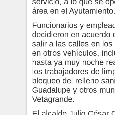
servicio, a lo que se o
área en el Ayutamiento
Funcionarios y emplea
decidieron en acuerdo 
salir a las calles en lo
en otros vehículos, inc
hasta ya muy noche rea
los trabajadores de lim
bloqueo del relleno san
Guadalupe y otros muni
Vetagrande.
El alcalde Julio César