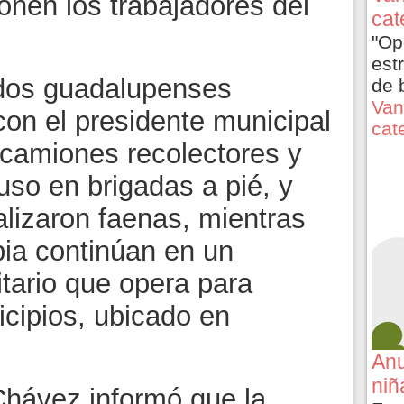
ponen los trabajadores del
cat
.
"Op
est
dos guadalupenses
de 
Van
con el presidente municipal
cat
s camiones recolectores y
luso en brigadas a pié, y
lizaron faenas, mientras
pia continúan en un
itario que opera para
cipios, ubicado en
Anu
niñ
 Chávez informó que la