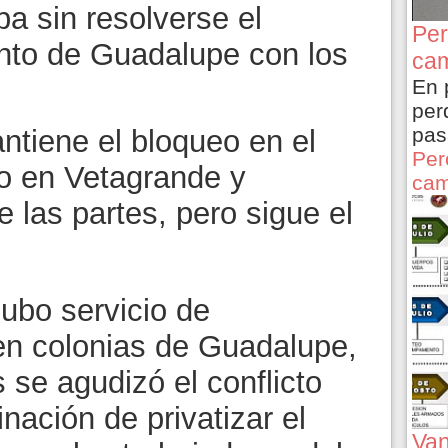
a sin resolverse el
Per
ento de Guadalupe con los
cam
En 
per
pas
tiene el bloqueo en el
Per
do en Vetagrande y
cam
e las partes, pero sigue el
ubo servicio de
en colonias de Guadalupe,
 se agudizó el conflicto
nación de privatizar el
Van