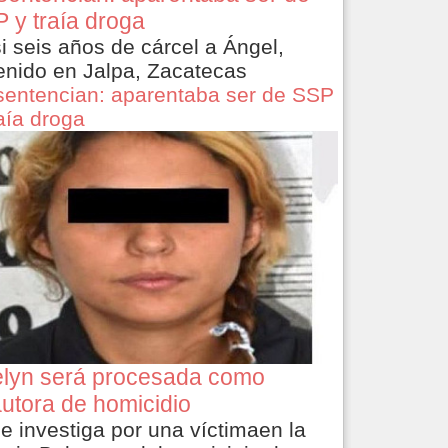
 y traía droga
i seis años de cárcel a Ángel,
enido en Jalpa, Zacatecas
sentencian: aparentaba ser de SSP
raía droga
lyn será procesada como
utora de homicidio
le investiga por una víctimaen la