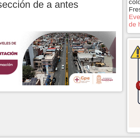
col
sección de a antes
Fre
Eve
de 