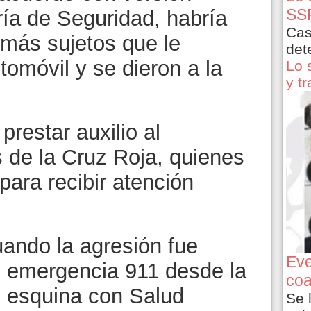
SSP
ría de Seguridad, habría
Cas
 más sujetos que le
det
omóvil y se dieron a la
Lo 
y t
prestar auxilio al
 de la Cruz Roja, quienes
para recibir atención
uando la agresión fue
Eve
e emergencia 911 desde la
coa
o esquina con Salud
Se 