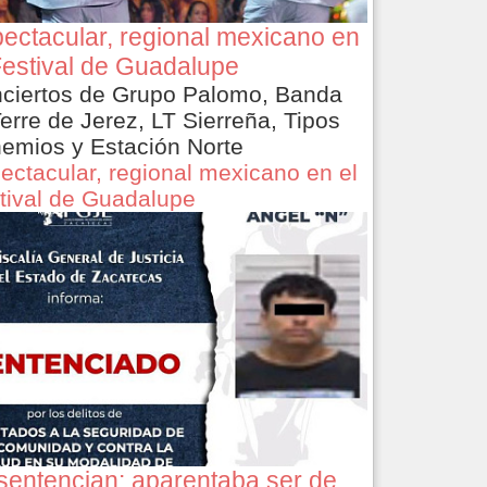
ectacular, regional mexicano en
Festival de Guadalupe
ciertos de Grupo Palomo, Banda
Terre de Jerez, LT Sierreña, Tipos
emios y Estación Norte
ectacular, regional mexicano en el
tival de Guadalupe
sentencian: aparentaba ser de