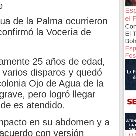
e
Esp
el 
gua de la Palma ocurrieron
Con
confirmó la Vocería de
El 
Boh
Esp
Fes
amente 25 años de edad,
 varios disparos y quedó
 colonia Ojo de Agua de la
rave, pero logró llegar
nde es atendido.
impacto en su abdomen y a
 acuerdo con versión
Lo 