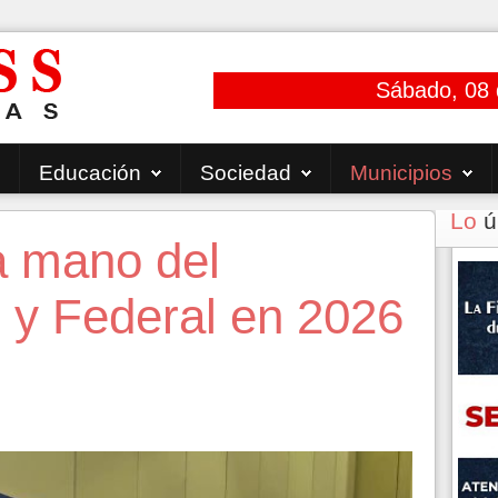
Sábado, 08 
Educación
Sociedad
Municipios
Lo
ú
a mano del
 y Federal en 2026