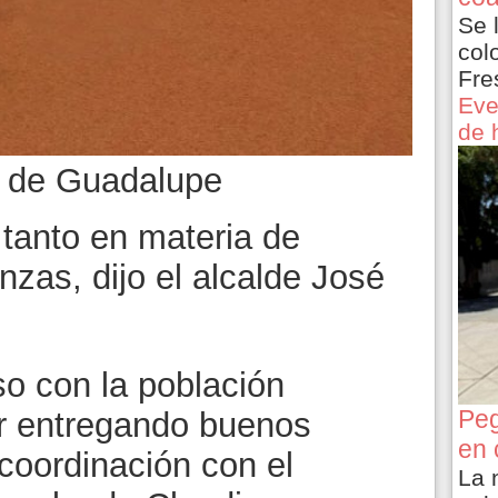
Se 
col
Fre
Eve
de 
l de Guadalupe
tanto en materia de
zas, dijo el alcalde José
o con la población
Peg
r entregando buenos
en 
 coordinación con el
La 