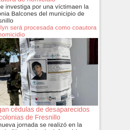
le investiga por una víctimaen la
onia Balcones del municipio de
snillo
lyn será procesada como coautora
homicidio
an cédulas de desaparecidos
colonias de Fresnillo
nueva jornada se realizó en la