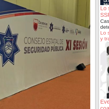
Lo 
SSP
Cas
det
Lo 
y t
Eve
coa