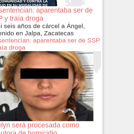
sentencian: aparentaba ser de
 y traía droga
i seis años de cárcel a Ángel,
enido en Jalpa, Zacatecas
sentencian: aparentaba ser de SSP
raía droga
lyn será procesada como
utora de homicidio