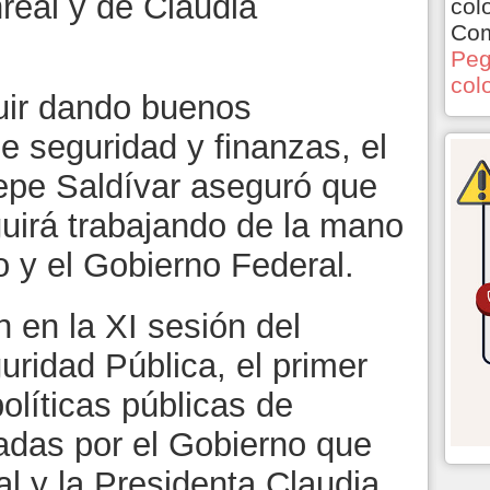
real y de Claudia
col
Com
Peg
col
guir dando buenos
e seguridad y finanzas, el
epe Saldívar aseguró que
uirá trabajando de la mano
o y el Gobierno Federal.
n en la XI sesión del
ridad Pública, el primer
olíticas públicas de
adas por el Gobierno que
 y la Presidenta Claudia