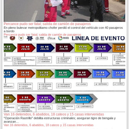
Percance pudo ser fatal; salida de camión de pasajeros
En pleno bulevar metropolitamo chofer perdió el control del vehículo con 40 pasajeros
a bordo
Percance pudo ser fatal; salida de camión de pasajeros
Van 16 detenidos, 6 abatidos, 18 cateos y 15 casas intervenidas
"Operación Rastrillo" debilita estructuras criminales; aseguran tigre de bengala y
avanzan…
Van 16 detenidos, 6 abatidos, 18 cateos y 15 casas intervenidas