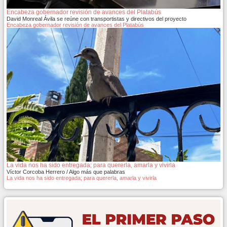
Encabeza gobernador revisión de avances del Platabús
David Monreal Ávila se reúne con transportistas y directivos del proyecto
Encabeza gobernador revisión de avances del Platabús
La vida nos ha sido entregada; para quererla, amarla y vivirla
Víctor Corcoba Herrero / Algo más que palabras
La vida nos ha sido entregada; para quererla, amarla y vivirla