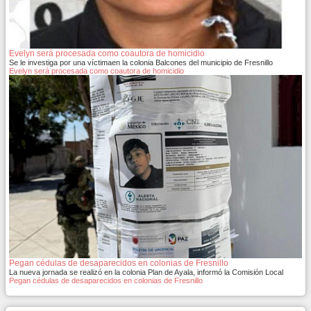
Evelyn será procesada como coautora de homicidio
Se le investiga por una víctimaen la colonia Balcones del municipio de Fresnillo
Evelyn será procesada como coautora de homicidio
Pegan cédulas de desaparecidos en colonias de Fresnillo
La nueva jornada se realizó en la colonia Plan de Ayala, informó la Comisión Local
Pegan cédulas de desaparecidos en colonias de Fresnillo