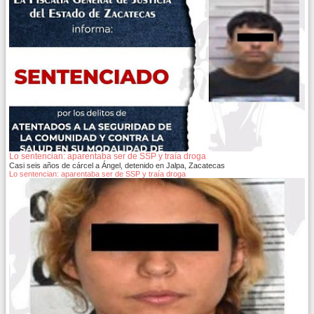
Lo sentencian: aparentaba ser de SSP y traía droga
Casi seis años de cárcel a Ángel, detenido en Jalpa, Zacatecas
Lo sentencian: aparentaba ser de SSP y traía droga