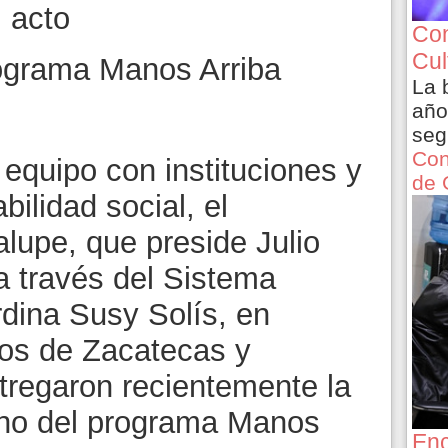
 acto
Con
Cul
ograma Manos Arriba
La 
año
seg
Con
n equipo con instituciones y
de 
ilidad social, el
upe, que preside Julio
a través del Sistema
rdina Susy Solís, en
ros de Zacatecas y
tregaron recientemente la
ano del programa Manos
Enc