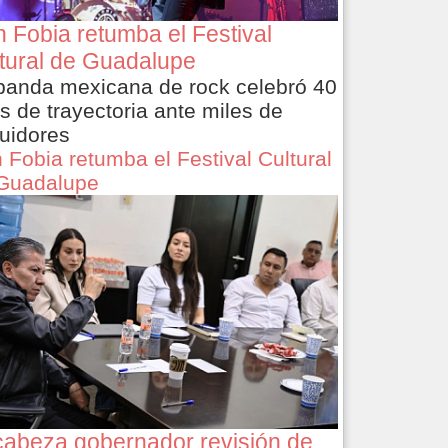
 Fobia retumba el Festival
tural de Guadalupe
banda mexicana de rock celebró 40
s de trayectoria ante miles de
uidores
 Fobia retumba el Festival Cultural
Guadalupe
abeza gobernador revisión de