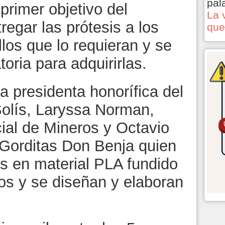
pal
primer objetivo del
La 
regar las prótesis a los
que
los que lo requieran y se
oria para adquirirlas.
la presidenta honorífica del
olís, Laryssa Norman,
ial de Mineros y Octavio
 Gorditas Don Benja quien
is en material PLA fundido
os y se diseñan y elaboran