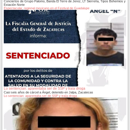
Conciertos de Grupo Palomo, Banda El Terre de Jerez, LT Sierreña, Tipos Bohemios y
Estación Norte
Espectacular, regional mexicano en el Festival de Guadalupe
Lo sentencian: aparentaba ser de SSP y traía droga
Casi seis años de cárcel a Ángel, detenido en Jalpa, Zacatecas
Lo sentencian: aparentaba ser de SSP y traía droga