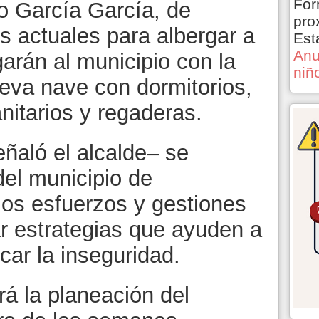
For
o García García, de
pro
es actuales para albergar a
Est
Anu
arán al municipio con la
niñ
eva nave con dormitorios,
nitarios y regaderas.
ñaló el alcalde– se
del municipio de
los esfuerzos y gestiones
r estrategias que ayuden a
icar la inseguridad.
rá la planeación del