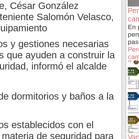
pe, César González
Per
 teniente Salomón Velasco,
cam
quipamiento
En 
per
pas
os y gestiones necesarias
Per
s que ayuden a construir la
cam
uridad, informó el alcalde
de dormitorios y baños a la
os establecidos con el
materia de seguridad para
Van