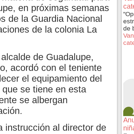
cat
lupe, en próximas semanas
"Op
s de la Guardia Nacional
est
aciones de la colonia La
de 
Van
cat
l alcalde de Guadalupe,
, acordó con el teniente
lecer el equipamiento del
 que se tiene en esta
ente se albergan
ación.
Anu
 instrucción al director de
niñ