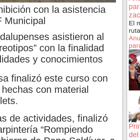
par
hibición con la asistencia
zac
F Municipal
El 
rut
alupenses asistieron al
Anu
par
otipos” con la finalidad
ilidades y conocimientos
a finalizó este curso con
s hechas con material
lets.
 de actividades, finalizó
Pri
Carpintería “Rompiendo
del