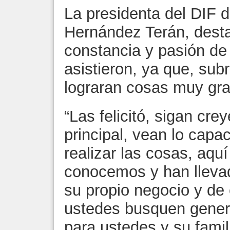
La presidenta del DIF 
Hernández Terán, desta
constancia y pasión de
asistieron, ya que, sub
lograran cosas muy gr
“Las felicitó, sigan cr
principal, vean lo capa
realizar las cosas, aqu
conocemos y han lleva
su propio negocio y de 
ustedes busquen genera
para ustedes y su famil