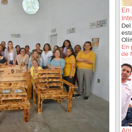
En 
Int
Del
est
Olí
En 
de 
Anu