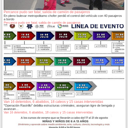
Percance pudo ser fatal; salida de camión de pasajeros
En pleno bulevar metropolitamo chofer perdió el control del vehículo con 40 pasajeros
a bordo
Percance pudo ser fatal; salida de camión de pasajeros
Van 16 detenidos, 6 abatidos, 18 cateos y 15 casas intervenidas
"Operación Rastrillo" debilita estructuras criminales; aseguran tigre de bengala y
avanzan…
Van 16 detenidos, 6 abatidos, 18 cateos y 15 casas intervenidas