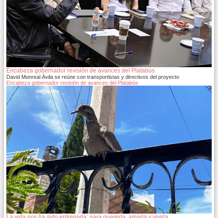
Encabeza gobernador revisión de avances del Platabús
David Monreal Ávila se reúne con transportistas y directivos del proyecto
Encabeza gobernador revisión de avances del Platabús
La vida nos ha sido entregada; para quererla, amarla y vivirla