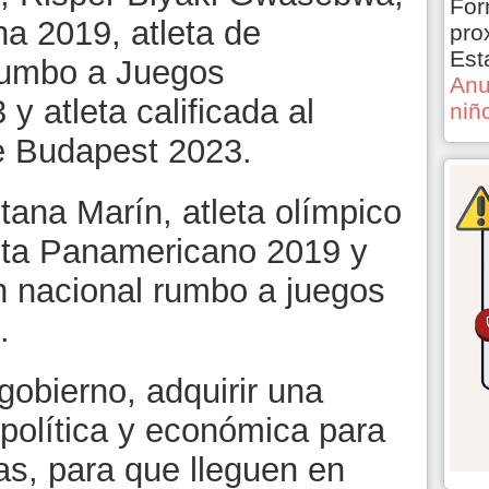
For
a 2019, atleta de
pro
Est
 rumbo a Juegos
Anu
 atleta calificada al
niñ
e Budapest 2023.
tana Marín, atleta olímpico
sta Panamericano 2019 y
ón nacional rumbo a juegos
.
obierno, adquirir una
 política y económica para
as, para que lleguen en