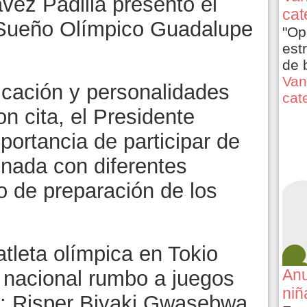
vez Padilla presentó el
cat
Sueño Olímpico Guadalupe
"Op
est
de 
Van
cación y personalidades
cat
on cita, el Presidente
portancia de participar de
inada con diferentes
o de preparación de los
atleta olímpica en Tokio
Anu
 nacional rumbo a juegos
niñ
; Risper Biyaki Gwasebwa,