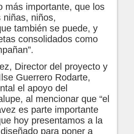
o más importante, que los
 niñas, niños,
que también se puede, y
letas consolidados como
mpañan”.
z, Director del proyecto y
 Ilse Guerrero Rodarte,
tal el apoyo del
upe, al mencionar que “el
ávez es parte importante
que hoy presentamos a la
á diseñado para poner a