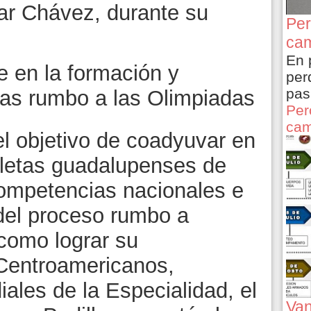
sar Chávez, durante su
Per
cam
En 
se en la formación y
per
pas
etas rumbo a las Olimpiadas
Per
cam
l objetivo de coadyuvar en
atletas guadalupenses de
competencias nacionales e
 del proceso rumbo a
como lograr su
 Centroamericanos,
les de la Especialidad, el
Van