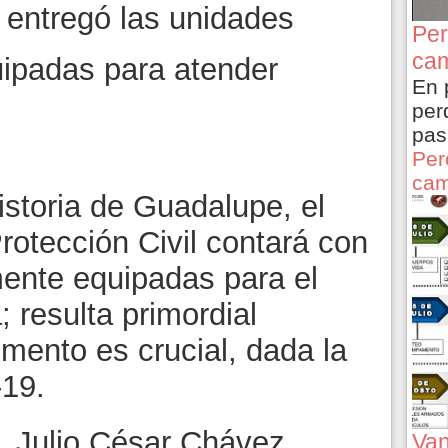
 entregó las unidades
Per
cam
ipadas para atender
En 
per
pas
Per
cam
istoria de Guadalupe, el
rotección Civil contará con
ente equipadas para el
; resulta primordial
ento es crucial, dada la
-19.
l, Julio César Chávez
Van