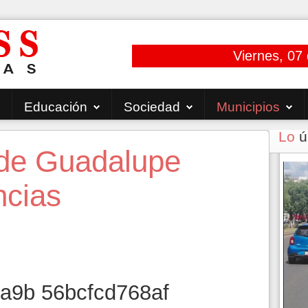
Viernes, 07
Educación
Sociedad
Municipios
Lo
ú
l de Guadalupe
ncias