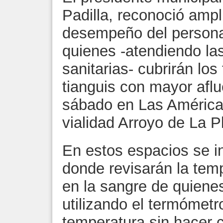
Padilla, reconoció ampl
desempeño del personal
quienes -atendiendo l
sanitarias- cubrirán lo
tianguis con mayor aflu
sábado en Las Américas
vialidad Arroyo de La P
En estos espacios se ins
donde revisarán la tem
en la sangre de quienes
utilizando el termómetro
temperatura sin hacer c