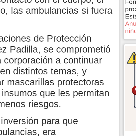
For
o, las ambulancias si fuera
pro
Est
Anu
niñ
alaciones de Protección
ez Padilla, se comprometió
 corporación a continuar
en distintos temas, y
r mascarillas protectoras
 insumos que les permitan
 menos riesgos.
 inversión para que
ulancias, era