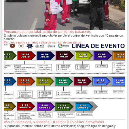
Percance pudo ser fatal; salida de camión de pasajeros
En pleno bulevar metropolitamo chofer perdió el control del vehículo con 40 pasajeros
a bordo
Percance pudo ser fatal; salida de camión de pasajeros
Van 16 detenidos, 6 abatidos, 18 cateos y 15 casas intervenidas
"Operación Rastrillo" debilita estructuras criminales; aseguran tigre de bengala y